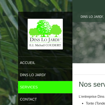
DINS LO JARDI', E
ACCUEIL
DINS LO JARDI'
Nos ser
SERVICES
L'entreprise Dins
CONTACT
Tonte (Tond