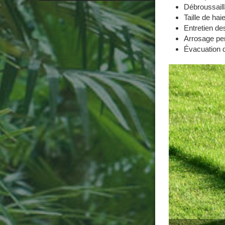
Débroussaill
Taille de hai
Entretien de
Arrosage pe
Évacuation d