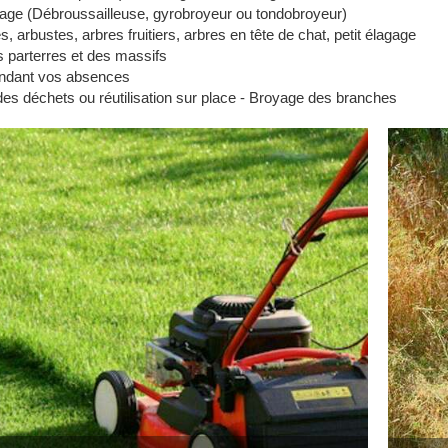
age (Débroussailleuse, gyrobroyeur ou tondobroyeur)
es, arbustes, arbres fruitiers, arbres en tête de chat, petit élagage
s parterres et des massifs
ndant vos absences
es déchets ou réutilisation sur place - Broyage des branches